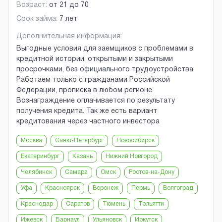
Возраст:
от
21
до
70
Срок займа:
7 лет
Дополнительная информация:
Выгодные условия для заемщиков с проблемами в
кредитной истории, открытыми и закрытыми
просрочками, без официального трудоустройства.
Работаем только с гражданами Российской
Федерации, прописка в любом регионе.
Вознаграждение оплачивается по результату
получения кредита. Так же есть вариант
кредитования через частного инвестора
Москва
Санкт-Петербург
Новосибирск
Екатеринбург
Казань
Нижний Новгород
Челябинск
Самара
Омск
Ростов-на-Дону
Уфа
Красноярск
Воронеж
Пермь
Волгоград
Краснодар
Саратов
Тюмень
Тольятти
Ижевск
Барнаул
Ульяновск
Иркутск