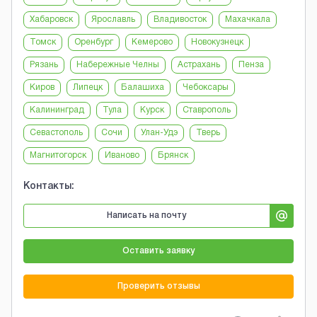
Хабаровск
Ярославль
Владивосток
Махачкала
Томск
Оренбург
Кемерово
Новокузнецк
Рязань
Набережные Челны
Астрахань
Пенза
Киров
Липецк
Балашиха
Чебоксары
Калининград
Тула
Курск
Ставрополь
Севастополь
Сочи
Улан-Удэ
Тверь
Магнитогорск
Иваново
Брянск
Контакты:
Написать на почту
Оставить заявку
Проверить отзывы