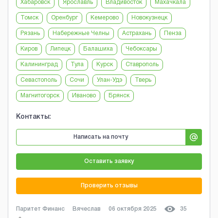
Хабаровск
Ярославль
Владивосток
Махачкала
Томск
Оренбург
Кемерово
Новокузнецк
Рязань
Набережные Челны
Астрахань
Пенза
Киров
Липецк
Балашиха
Чебоксары
Калининград
Тула
Курск
Ставрополь
Севастополь
Сочи
Улан-Удэ
Тверь
Магнитогорск
Иваново
Брянск
Контакты:
Написать на почту
Оставить заявку
Проверить отзывы
Паритет Финанс
Вячеслав
06 октября 2025
35