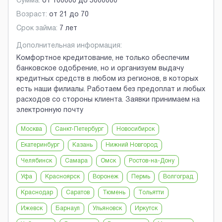
Сумма:
от
100000
до
5000000
Возраст:
от
21
до
70
Срок займа:
7 лет
Дополнительная информация:
Комфортное кредитование, не только обеспечим
банковское одобрение, но и организуем выдачу
кредитных средств в любом из регионов, в которых
есть наши филиалы. Работаем без предоплат и любых
расходов со стороны клиента. Заявки принимаем на
электронную почту
Москва
Санкт-Петербург
Новосибирск
Екатеринбург
Казань
Нижний Новгород
Челябинск
Самара
Омск
Ростов-на-Дону
Уфа
Красноярск
Воронеж
Пермь
Волгоград
Краснодар
Саратов
Тюмень
Тольятти
Ижевск
Барнаул
Ульяновск
Иркутск