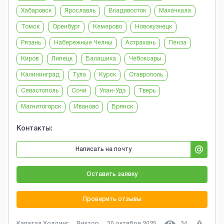
Хабаровск
Ярославль
Владивосток
Махачкала
Томск
Оренбург
Кемерово
Новокузнецк
Рязань
Набережные Челны
Астрахань
Пенза
Киров
Липецк
Балашиха
Чебоксары
Калининград
Тула
Курск
Ставрополь
Севастополь
Сочи
Улан-Удэ
Тверь
Магнитогорск
Иваново
Брянск
Контакты:
Написать на почту
Оставить заявку
Проверить отзывы
Капитал Холдинг
Виктор
30 октября 2025
34