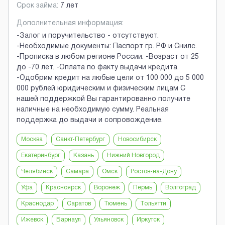
Срок займа:
7 лет
Дополнительная информация:
-Залог и поручительство - отсутствуют.
-Необходимые документы: Паспорт гр. РФ и Снилс.
-Прописка в любом регионе России. -Возраст от 25
до -70 лет. -Оплата по факту выдачи кредита.
-Одобрим кредит на любые цели от 100 000 до 5 000
000 рублей юридическим и физическим лицам С
нашей поддержкой Вы гарантированно получите
наличные на необходимую сумму. Реальная
поддержка до выдачи и сопровождение.
Москва
Санкт-Петербург
Новосибирск
Екатеринбург
Казань
Нижний Новгород
Челябинск
Самара
Омск
Ростов-на-Дону
Уфа
Красноярск
Воронеж
Пермь
Волгоград
Краснодар
Саратов
Тюмень
Тольятти
Ижевск
Барнаул
Ульяновск
Иркутск