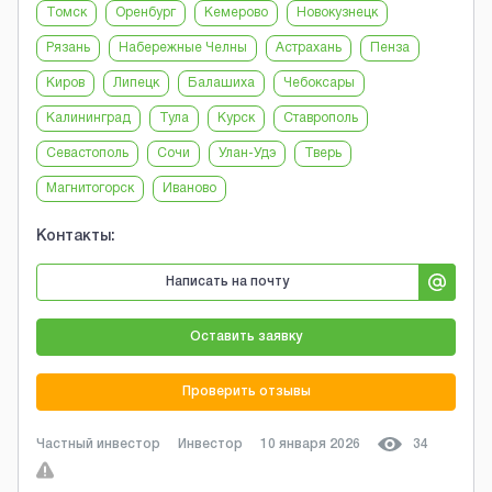
Томск
Оренбург
Кемерово
Новокузнецк
Рязань
Набережные Челны
Астрахань
Пенза
Киров
Липецк
Балашиха
Чебоксары
Калининград
Тула
Курск
Ставрополь
Севастополь
Сочи
Улан-Удэ
Тверь
Магнитогорск
Иваново
Контакты:
Написать на почту
Оставить заявку
Проверить отзывы
Частный инвестор
Инвестор
10 января 2026
34