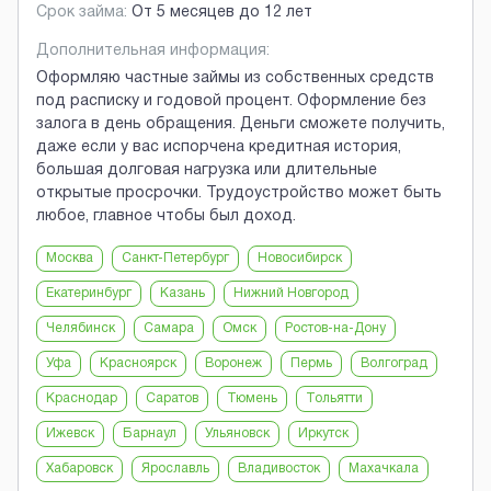
Срок займа:
От 5 месяцев до 12 лет
Дополнительная информация:
Оформляю частные займы из собственных средств
под расписку и годовой процент. Оформление без
залога в день обращения. Деньги сможете получить,
даже если у вас испорчена кредитная история,
большая долговая нагрузка или длительные
открытые просрочки. Трудоустройство может быть
любое, главное чтобы был доход.
Москва
Санкт-Петербург
Новосибирск
Екатеринбург
Казань
Нижний Новгород
Челябинск
Самара
Омск
Ростов-на-Дону
Уфа
Красноярск
Воронеж
Пермь
Волгоград
Краснодар
Саратов
Тюмень
Тольятти
Ижевск
Барнаул
Ульяновск
Иркутск
Хабаровск
Ярославль
Владивосток
Махачкала