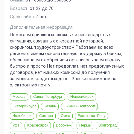
Сумма:
от
100000
до
5000000
Возраст:
от
22
до
70
Срок займа:
7 лет
Дополнительная информация:
Помогаем при любых сложных и нестандартных
ситуациях, связанных с кредитной историей,
скорингом, трудоустройством Работаем во всех
регионах, имеем основательную поддержку в банках,
обеспечиваем одобрение и организовываем выдачу
быстро и просто Нет предоплат, нет предоплаченных
договоров, нет никаких комиссий до получения
заемщиком кредитных денег Заявки принимаем на
электронную почту
Москва
Санкт-Петербург
Новосибирск
Екатеринбург
Казань
Нижний Новгород
Челябинск
Самара
Омск
Ростов-на-Дону
Уфа
Красноярск
Воронеж
Пермь
Волгоград