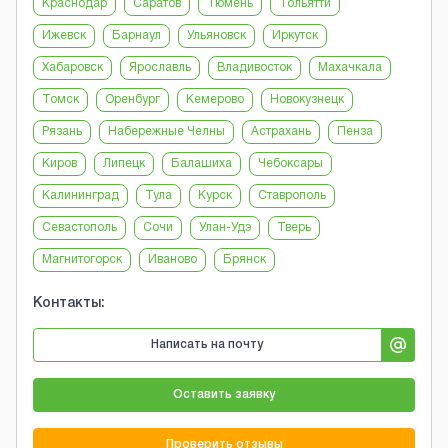
Краснодар
Саратов
Тюмень
Тольятти
Ижевск
Барнаул
Ульяновск
Иркутск
Хабаровск
Ярославль
Владивосток
Махачкала
Томск
Оренбург
Кемерово
Новокузнецк
Рязань
Набережные Челны
Астрахань
Пенза
Киров
Липецк
Балашиха
Чебоксары
Калининград
Тула
Курск
Ставрополь
Севастополь
Сочи
Улан-Удэ
Тверь
Магнитогорск
Иваново
Брянск
Контакты:
Написать на почту
Оставить заявку
Проверить отзывы