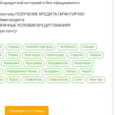
ой кредитной историей и без официального
 и поэтому ПОЛУЧЕНИЕ КРЕДИТА ГАРАНТИРУЮ!
Вами кредита.
ОЗРАЧНЫЕ УСЛОВИЯ КРЕДИТОВАНИЯ!!!
ную почту
рг
Казань
Нижний Новгород
Челябинск
Самара
ж
Пермь
Волгоград
Краснодар
Саратов
Тюмень
Хабаровск
Ярославль
Владивосток
Махачкала
ь
Набережные Челны
Астрахань
Пенза
Киров
ла
Курск
Ставрополь
Севастополь
Сочи
Улан-Удэ
Проверить отзывы