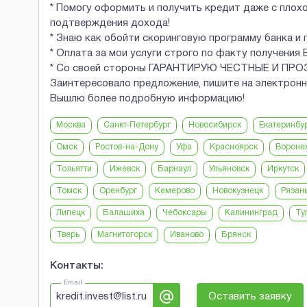
* Помогу оформить и получить кредит даже с плох
подтверждения дохода!
* Знаю как обойти скоринговую программу банка
* Оплата за мои услуги строго по факту получения 
* Со своей стороны ГАРАНТИРУЮ ЧЕСТНЫЕ И ПР
Заинтересовало предложение, пишите на электрон
Вышлю более подробную информацию!
Москва
Санкт-Петербург
Новосибирск
Екатеринбу
Омск
Ростов-на-Дону
Уфа
Красноярск
Вороне
Тольятти
Ижевск
Барнаул
Ульяновск
Иркутск
Томск
Оренбург
Кемерово
Новокузнецк
Рязан
Липецк
Балашиха
Чебоксары
Калининград
Ту
Тверь
Магнитогорск
Иваново
Брянск
Контакты:
Email
kredit.invest@list.ru
Оставить заявку