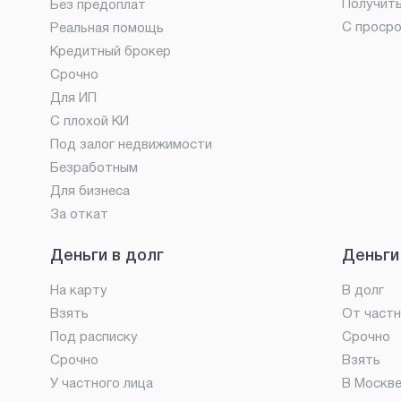
Получит
Без предоплат
С проср
Реальная помощь
Кредитный брокер
Срочно
Для ИП
С плохой КИ
Под залог недвижимости
Безработным
Для бизнеса
За откат
Деньги в долг
Деньги
На карту
В долг
Взять
От частн
Под расписку
Срочно
Срочно
Взять
У частного лица
В Москв