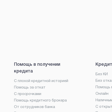
Помощь в получении
Кредит
кредита
Без КИ
Без отка
С плохой кредитной историей
Помощь в
Помощь за откат
Онлайн
С просрочками
Наличны
Помощь кредитного брокера
С откры
От сотрудников банка