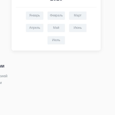
Январь
Февраль
Март
Апрель
Май
Июнь
Июль
ми
рией
и