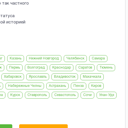
 так частного
статуса
ной историей
рг
Казань
Нижний Новгород
Челябинск
Самара
ж
Пермь
Волгоград
Краснодар
Саратов
Тюмень
Хабаровск
Ярославль
Владивосток
Махачкала
ь
Набережные Челны
Астрахань
Пенза
Киров
ла
Курск
Ставрополь
Севастополь
Сочи
Улан-Удэ