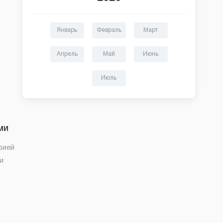
Январь
Февраль
Март
Апрель
Май
Июнь
Июль
ми
рией
и