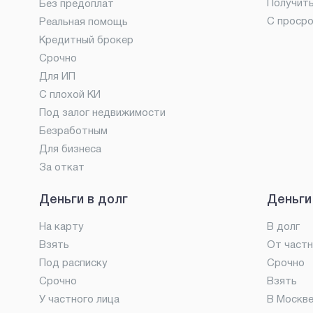
Получит
Без предоплат
С проср
Реальная помощь
Кредитный брокер
Срочно
Для ИП
С плохой КИ
Под залог недвижимости
Безработным
Для бизнеса
За откат
Деньги в долг
Деньги
На карту
В долг
Взять
От частн
Под расписку
Срочно
Срочно
Взять
У частного лица
В Москв