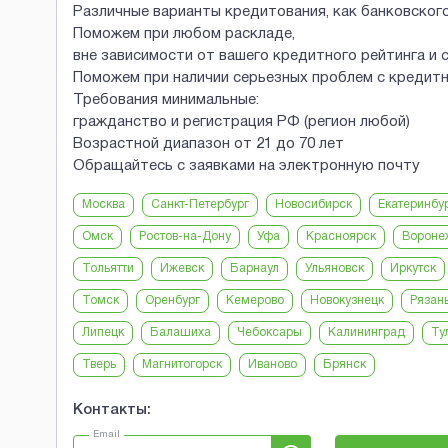
Различные варианты кредитования, как банковского
Поможем при любом раскладе,
вне зависимости от вашего кредитного рейтинга и 
Поможем при наличии серьезных проблем с кредит
Требования минимальные:
гражданство и регистрация РФ (регион любой)
Возрастной диапазон от 21 до 70 лет
Обращайтесь с заявками на электронную почту
Москва
Санкт-Петербург
Новосибирск
Екатеринбу
Омск
Ростов-на-Дону
Уфа
Красноярск
Вороне
Тольятти
Ижевск
Барнаул
Ульяновск
Иркутск
Томск
Оренбург
Кемерово
Новокузнецк
Рязан
Липецк
Балашиха
Чебоксары
Калининград
Ту
Тверь
Магнитогорск
Иваново
Брянск
Контакты:
Email