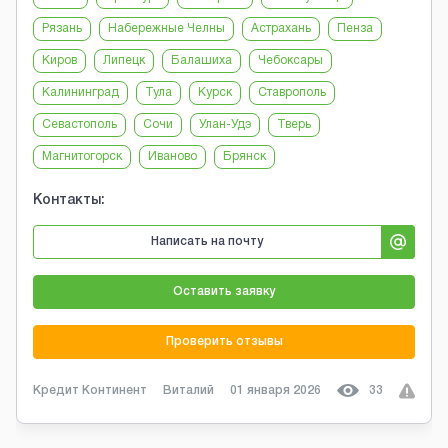
Рязань
Набережные Челны
Астрахань
Пенза
Киров
Липецк
Балашиха
Чебоксары
Калининград
Тула
Курск
Ставрополь
Севастополь
Сочи
Улан-Удэ
Тверь
Магнитогорск
Иваново
Брянск
Контакты:
Написать на почту
Оставить заявку
Проверить отзывы
Кредит Континент
Виталий
01 января 2026
33