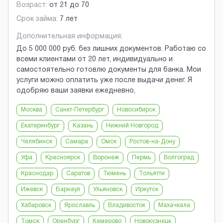
Возраст:
от
21
до
70
Срок займа:
7 лет
Дополнительная информация:
До 5 000 000 руб. без лишних документов. Работаю со
всеми клиентами от 20 лет, индивидуально и
самостоятельно готовлю документы для банка. Мои
услуги можно оплатить уже после выдачи денег. Я
одобряю ваши заявки ежедневно,
Москва
Санкт-Петербург
Новосибирск
Екатеринбург
Казань
Нижний Новгород
Челябинск
Самара
Омск
Ростов-на-Дону
Уфа
Красноярск
Воронеж
Пермь
Волгоград
Краснодар
Саратов
Тюмень
Тольятти
Ижевск
Барнаул
Ульяновск
Иркутск
Хабаровск
Ярославль
Владивосток
Махачкала
Томск
Оренбург
Кемерово
Новокузнецк