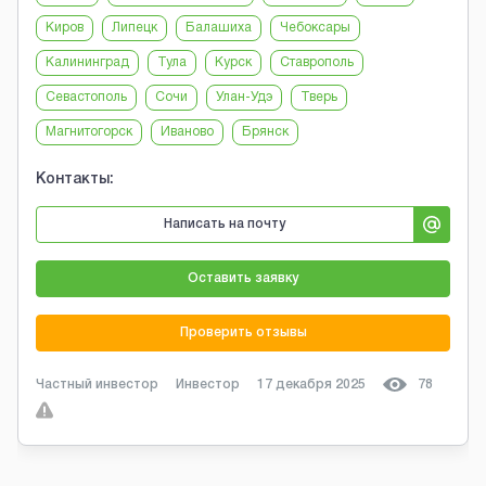
Киров
Липецк
Балашиха
Чебоксары
Калининград
Тула
Курск
Ставрополь
Севастополь
Сочи
Улан-Удэ
Тверь
Магнитогорск
Иваново
Брянск
Контакты:
Написать на почту
Оставить заявку
Проверить отзывы
Частный инвестор
Инвестор
17 декабря 2025
78