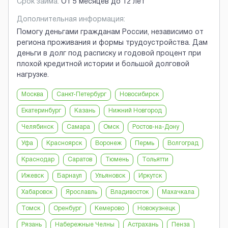
Срок займа:
От 5 месяцев до 12 лет
Дополнительная информация:
Помогу деньгами гражданам России, независимо от
региона проживания и формы трудоустройства. Дам
деньги в долг под расписку и годовой процент при
плохой кредитной истории и большой долговой
нагрузке.
Москва
Санкт-Петербург
Новосибирск
Екатеринбург
Казань
Нижний Новгород
Челябинск
Самара
Омск
Ростов-на-Дону
Уфа
Красноярск
Воронеж
Пермь
Волгоград
Краснодар
Саратов
Тюмень
Тольятти
Ижевск
Барнаул
Ульяновск
Иркутск
Хабаровск
Ярославль
Владивосток
Махачкала
Томск
Оренбург
Кемерово
Новокузнецк
Рязань
Набережные Челны
Астрахань
Пенза