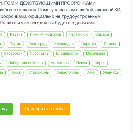
РИНГОМ И ДЕЙСТВУЮЩИМИ ПРОСРОЧКАМИ!
любых страховок. Помогу клиентам с любой, сложной КИ,
росрочками, официально не трудоустроенным..
 Пишите и уже сегодня вы будете с деньгами.
рг
Казань
Нижний Новгород
Челябинск
Самара
ж
Пермь
Волгоград
Краснодар
Саратов
Тюмень
Хабаровск
Ярославль
Владивосток
Махачкала
ь
Набережные Челны
Астрахань
Пенза
Киров
ла
Курск
Ставрополь
Севастополь
Сочи
Улан-Удэ
явку
Проверить отзывы