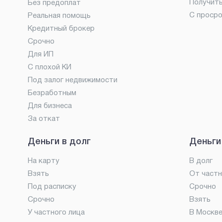
Получит
Без предоплат
С проср
Реальная помощь
Кредитный брокер
Срочно
Для ИП
С плохой КИ
Под залог недвижимости
Безработным
Для бизнеса
За откат
Деньги в долг
Деньги
На карту
В долг
Взять
От частн
Под расписку
Срочно
Срочно
Взять
У частного лица
В Москв