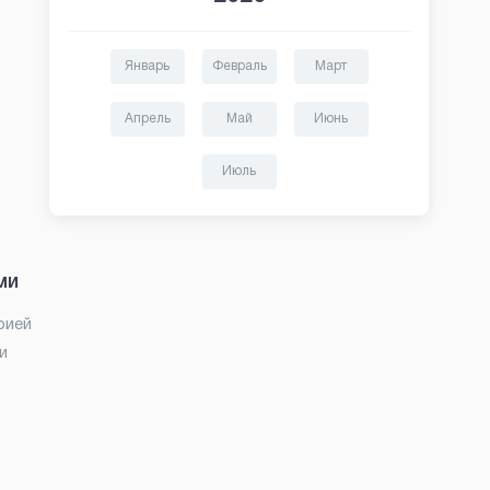
Январь
Февраль
Март
Апрель
Май
Июнь
Июль
ми
рией
и