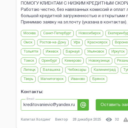
ПОМОГУ КЛИЕНТАМ С НИЗКИМ КРЕДИТНЫМ СКО
Работаю честно, без навязанных комиссий и оплат 
большой кредитной загруженностью и открытыми п
Принимаю заявку на эл.почту (указана в контактах).
Москва
Санкт-Петербург
Новосибирск
Екатеринбу
Омск
Ростов-на-Дону
Уфа
Красноярск
Вороне
Тольятти
Ижевск
Барнаул
Ульяновск
Иркутск
Томск
Оренбург
Кемерово
Новокузнецк
Рязан
Липецк
Балашиха
Чебоксары
Калининград
Ту
Тверь
Магнитогорск
Иваново
Брянск
Контакты:
Email
kreditovanievic@yandex.ru
Оставить за
Капитал Холдинг
Виктор
28 декабря 2025
32