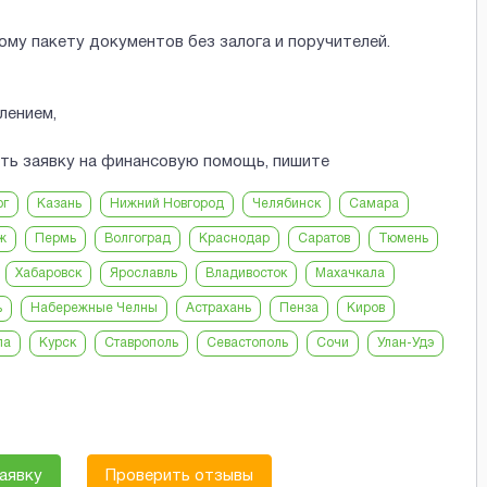
ому пакету документов без залога и поручителей.
лением,
ить заявку на финансовую помощь, пишите
рг
Казань
Нижний Новгород
Челябинск
Самара
ж
Пермь
Волгоград
Краснодар
Саратов
Тюмень
Хабаровск
Ярославль
Владивосток
Махачкала
ь
Набережные Челны
Астрахань
Пенза
Киров
ла
Курск
Ставрополь
Севастополь
Сочи
Улан-Удэ
аявку
Проверить отзывы