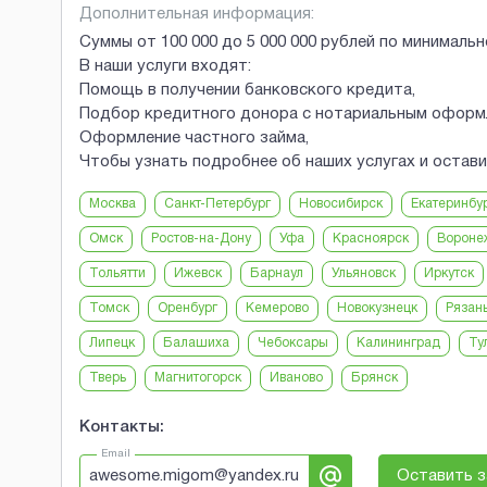
Дополнительная информация:
Суммы от 100 000 до 5 000 000 рублей по минимальн
В наши услуги входят:
Помощь в получении банковского кредита,
Подбор кредитного донора с нотариальным оформ
Оформление частного займа,
Чтобы узнать подробнее об наших услугах и остав
Москва
Санкт-Петербург
Новосибирск
Екатеринбу
Омск
Ростов-на-Дону
Уфа
Красноярск
Вороне
Тольятти
Ижевск
Барнаул
Ульяновск
Иркутск
Томск
Оренбург
Кемерово
Новокузнецк
Рязан
Липецк
Балашиха
Чебоксары
Калининград
Ту
Тверь
Магнитогорск
Иваново
Брянск
Контакты:
Email
awesome.migom@yandex.ru
Оставить з