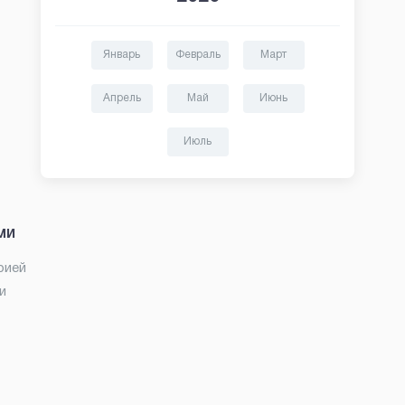
Январь
Февраль
Март
Апрель
Май
Июнь
Июль
ми
рией
и