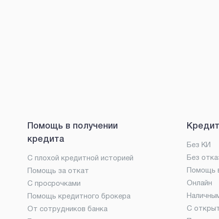
Помощь в получении
Кредит
кредита
Без КИ
Без отка
С плохой кредитной историей
Помощь в
Помощь за откат
Онлайн
С просрочками
Наличны
Помощь кредитного брокера
С откры
От сотрудников банка