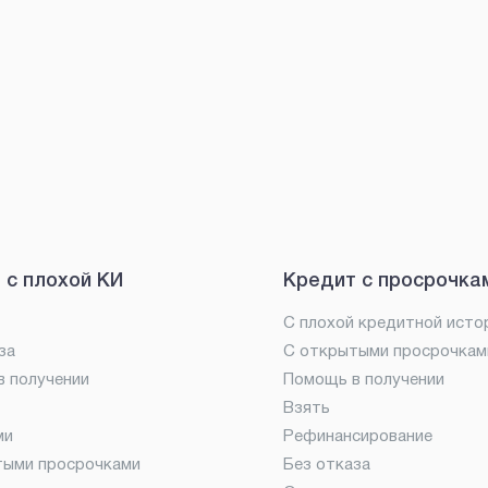
 с плохой КИ
Кредит с просрочка
С плохой кредитной исто
за
С открытыми просрочкам
 получении
Помощь в получении
Взять
ми
Рефинансирование
тыми просрочками
Без отказа