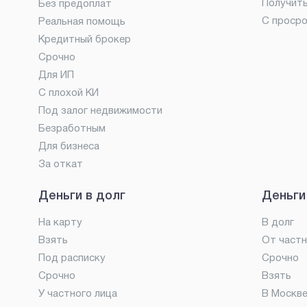
Получит
Без предоплат
С проср
Реальная помощь
Кредитный брокер
Срочно
Для ИП
С плохой КИ
Под залог недвижимости
Безработным
Для бизнеса
За откат
Деньги в долг
Деньги
На карту
В долг
Взять
От частн
Под расписку
Срочно
Срочно
Взять
У частного лица
В Москв