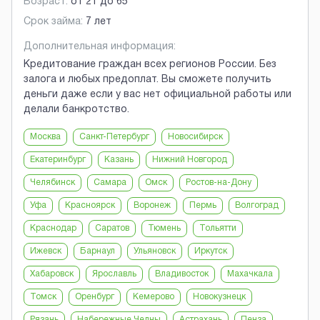
Возраст:
от
21
до
65
Срок займа:
7 лет
Дополнительная информация:
Кредитование граждан всех регионов России. Без
залога и любых предоплат. Вы сможете получить
деньги даже если у вас нет официальной работы или
делали банкротство.
Москва
Санкт-Петербург
Новосибирск
Екатеринбург
Казань
Нижний Новгород
Челябинск
Самара
Омск
Ростов-на-Дону
Уфа
Красноярск
Воронеж
Пермь
Волгоград
Краснодар
Саратов
Тюмень
Тольятти
Ижевск
Барнаул
Ульяновск
Иркутск
Хабаровск
Ярославль
Владивосток
Махачкала
Томск
Оренбург
Кемерово
Новокузнецк
Рязань
Набережные Челны
Астрахань
Пенза