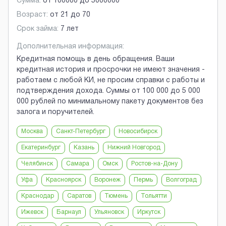
Сумма:
от
100000
до
5000000
Возраст:
от
21
до
70
Срок займа:
7 лет
Дополнительная информация:
Кредитная помощь в день обращения. Ваши
кредитная история и просрочки не имеют значения -
работаем с любой КИ, не просим справки с работы и
подтверждения дохода. Суммы от 100 000 до 5 000
000 рублей по минимальному пакету документов без
залога и поручителей.
Москва
Санкт-Петербург
Новосибирск
Екатеринбург
Казань
Нижний Новгород
Челябинск
Самара
Омск
Ростов-на-Дону
Уфа
Красноярск
Воронеж
Пермь
Волгоград
Краснодар
Саратов
Тюмень
Тольятти
Ижевск
Барнаул
Ульяновск
Иркутск