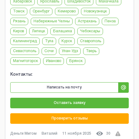
Хабаровск
Ярославль
Владивосток
Махачкала
Томск
Оренбург
Кемерово
Новокузнецк
Рязань
Набережные Челны
Астрахань
Пенза
Киров
Липецк
Балашиха
Чебоксары
Калининград
Тула
Курск
Ставрополь
Севастополь
Сочи
Улан-Удэ
Тверь
Магнитогорск
Иваново
Брянск
Контакты:
Написать на почту
Оставить заявку
Проверить отзывы
Деньги Мигом
Виталий
11 ноября 2025
30