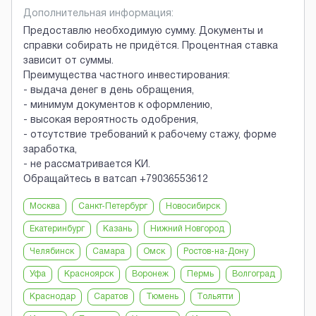
Дополнительная информация:
Предоставлю необходимую сумму. Документы и
справки собирать не придётся. Процентная ставка
зависит от суммы.
Преимущества частного инвестирования:
- выдача денег в день обращения,
- минимум документов к оформлению,
- высокая вероятность одобрения,
- отсутствие требований к рабочему стажу, форме
заработка,
- не рассматривается КИ.
Обращайтесь в ватсап +79036553612
Москва
Санкт-Петербург
Новосибирск
Екатеринбург
Казань
Нижний Новгород
Челябинск
Самара
Омск
Ростов-на-Дону
Уфа
Красноярск
Воронеж
Пермь
Волгоград
Краснодар
Саратов
Тюмень
Тольятти