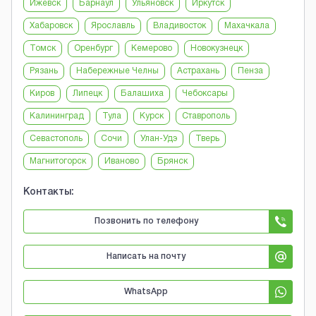
Ижевск
Барнаул
Ульяновск
Иркутск
Хабаровск
Ярославль
Владивосток
Махачкала
Томск
Оренбург
Кемерово
Новокузнецк
Рязань
Набережные Челны
Астрахань
Пенза
Киров
Липецк
Балашиха
Чебоксары
Калининград
Тула
Курск
Ставрополь
Севастополь
Сочи
Улан-Удэ
Тверь
Магнитогорск
Иваново
Брянск
Контакты:
Позвонить по телефону
Написать на почту
WhatsApp