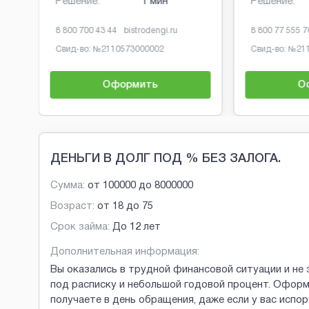
Решение:
1 мин
Решение:
8 800 700 43 44
bistrodengi.ru
8 800 77 555 7
Свид-во: №
2110573000002
Свид-во: №
21
Оформить
О
Brobaza - Обычные объявления
ДЕНЬГИ В ДОЛГ ПОД % БЕЗ ЗАЛОГА.
Сумма:
от
100000
до
8000000
Возраст:
от
18
до
75
Срок займа:
До 12 лет
Дополнительная информация:
Вы оказались в трудной финансовой ситуации и не 
под расписку и небольшой годовой процент. Оформ
получаете в день обращения, даже если у вас испо