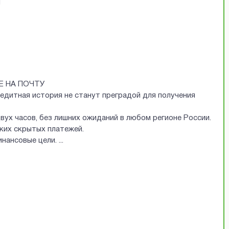
Й
Е НА ПОЧТУ
редитная история не станут преградой для получения
двух часов, без лишних ожиданий в любом регионе России.
аких скрытых платежей.
финансовые цели.
...