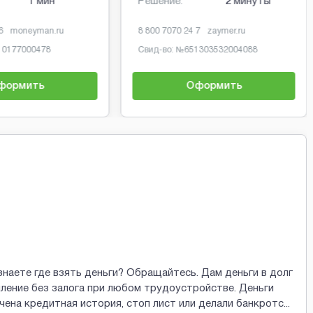
1 мин
Решение:
2 минуты
6
moneyman.ru
8 800 7070 24 7
zaymer.ru
10177000478
Свид-во: №
651303532004088
формить
Оформить
знаете где взять деньги? Обращайтесь. Дам деньги в долг
ление без залога при любом трудоустройстве. Деньги
рчена кредитная история, стоп лист или делали банкротс
...