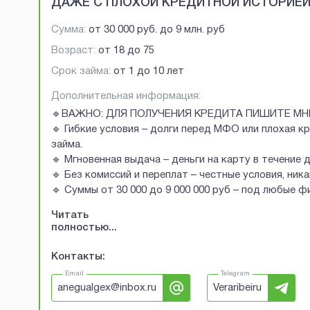
ДАЖЕ С ПЛОХОЙ КРЕДИТНОЙ ИСТОРИЕ
Сумма:
от
30 000 руб.
до
9 млн. руб
Возраст:
от
18
до
75
Срок займа:
от 1 до 10 лет
Дополнительная информация:
🔹ВАЖНО: ДЛЯ ПОЛУЧЕНИЯ КРЕДИТА ПИШИТЕ МН
🔹 Гибкие условия – долги перед МФО или плохая к
займа.
🔹 Мгновенная выдача – деньги на карту в течение 
🔹 Без комиссий и переплат – честные условия, ник
🔹 Суммы от 30 000 до 9 000 000 руб – под любые 
Читать
полностью...
Контакты:
Email
Telegram
anegualgex@inbox.ru
Veraribeiru