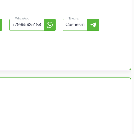
WhatsApp
Telegram
+
79995935188
Cashesm