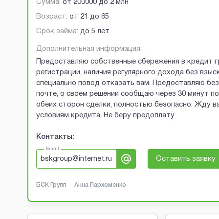
Сумма:
от
200000
до
2 млн
Возраст:
от
21
до
65
Срок займа:
до 5 лет
Дополнительная информация:
Предоставляю собственные сбережения в кредит г
регистрации, наличия регулярного дохода без взыск
специально повод отказать вам. Предоставляю без 
почте, о своем решении сообщаю через 30 минут п
обеих сторон сделки, полностью безопасно. Жду ва
условиям кредита. Не беру предоплату.
Контакты:
Email
bskgroup@internet.ru
Оставить заявку
БСК Групп
Анна Пархоменко