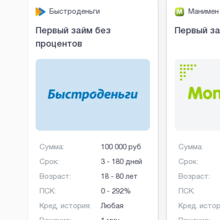
Быстроденьги
Манимен
Первый займ без
Первый за
процентов
б
Сумма:
100 000 руб
Сумма:
ней
Срок:
3 - 180 дней
Срок:
Возраст:
18 - 80 лет
Возраст:
ПСК:
0 - 292%
ПСК:
Кред. история:
Любая
Кред. истор