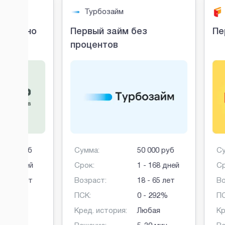
Турбозайм
До зарп
о
Первый займ без
Первый з
процентов
Сумма:
50 000 руб
Сумма:
Срок:
1 - 168 дней
Срок:
Возраст:
18 - 65 лет
Возраст:
ПСК:
0 - 292%
ПСК:
Кред. история:
Любая
Кред. истор