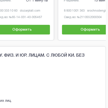
От 1 минуты
Решение:
15 мин
0
dozarplati.com
8 800 1001 363
srochnodengi.ru
-14-031-40-005467
Свид-во: №
2110552000304
формить
Оформить
 ФИЗ. И ЮР. ЛИЦАМ. С ЛЮБОЙ КИ. БЕЗ
их лиц.