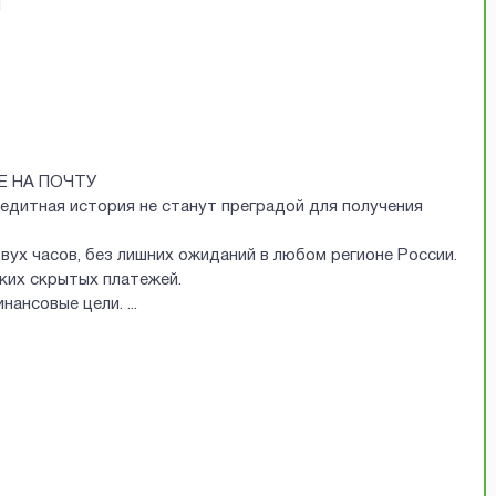
Й
Е НА ПОЧТУ
редитная история не станут преградой для получения
двух часов, без лишних ожиданий в любом регионе России.
аких скрытых платежей.
финансовые цели.
...