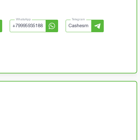
WhatsApp
Telegram
+
79995935188
Cashesm