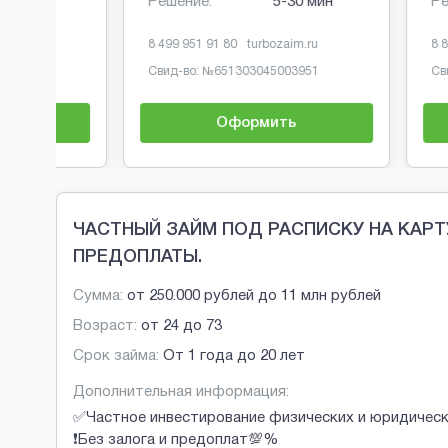
Решение:
5-30 мин
Решение:
8 499 951 91 80
turbozaim.ru
8 800 333 10 6
Свид-во: №
651303045003951
Свид-во: №
65
Оформить
О
Brobaza - Обычные объявления
ЧАСТНЫЙ ЗАЙМ ПОД РАСПИСКУ НА КАРТУ.
ПРЕДОПЛАТЫ.
Сумма:
от
250.000 рублей
до
11 млн рублей
Возраст:
от
24
до
73
Срок займа:
От 1 года до 20 лет
Дополнительная информация:
✅Частное инвестирование физических и юридическ
❗Без залога и предоплат💯%