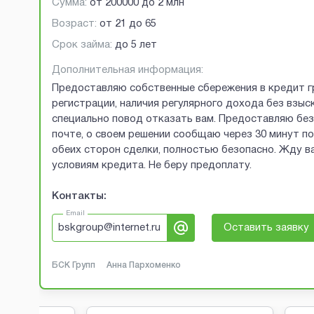
Сумма:
от
200000
до
2 млн
Возраст:
от
21
до
65
Срок займа:
до 5 лет
Дополнительная информация:
Предоставляю собственные сбережения в кредит г
регистрации, наличия регулярного дохода без взыск
специально повод отказать вам. Предоставляю без 
почте, о своем решении сообщаю через 30 минут п
обеих сторон сделки, полностью безопасно. Жду ва
условиям кредита. Не беру предоплату.
Контакты:
Email
bskgroup@internet.ru
Оставить заявку
БСК Групп
Анна Пархоменко