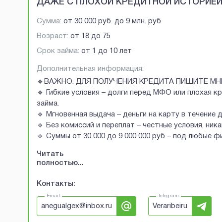
ДАЖЕ С ПЛОХОЙ КРЕДИТНОЙ ИСТОРИЕ
Сумма:
от
30 000 руб.
до
9 млн. руб
Возраст:
от
18
до
75
Срок займа:
от 1 до 10 лет
Дополнительная информация:
🔹ВАЖНО: ДЛЯ ПОЛУЧЕНИЯ КРЕДИТА ПИШИТЕ МН
🔹 Гибкие условия – долги перед МФО или плохая к
займа.
🔹 Мгновенная выдача – деньги на карту в течение 
🔹 Без комиссий и переплат – честные условия, ник
🔹 Суммы от 30 000 до 9 000 000 руб – под любые 
Читать
полностью...
Контакты:
Email
Telegram
anegualgex@inbox.ru
Veraribeiru