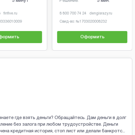
5 минут
Решение:
5 мин.
3
finfive.ru
8 800 700 74 24
dengisrazy.ru
03336010009
Свид-во: №
1703020008232
формить
Оформить
знаете где взять деньги? Обращайтесь. Дам деньги в долг
ление без залога при любом трудоустройстве. Деньги
рчена кредитная история, стоп лист или делали банкротс
...