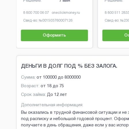
Решение:
7 мин
Решение:
8 800 700 06 07
oneclickmoney.ru
8 800 511 283
Свид-во: №
001503760007126
Свид-во: №
23
Оформить
О
Brobaza - Обычные объявления
ДЕНЬГИ В ДОЛГ ПОД % БЕЗ ЗАЛОГА.
Сумма:
от
100000
до
8000000
Возраст:
от
18
до
75
Срок займа:
До 12 лет
Дополнительная информация:
Вы оказались в трудной финансовой ситуации и не 
под расписку и небольшой годовой процент. Оформ
получаете в день обращения, даже если у вас испо