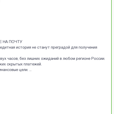
Й
Е НА ПОЧТУ
редитная история не станут преградой для получения
двух часов, без лишних ожиданий в любом регионе России.
аких скрытых платежей.
финансовые цели.
...