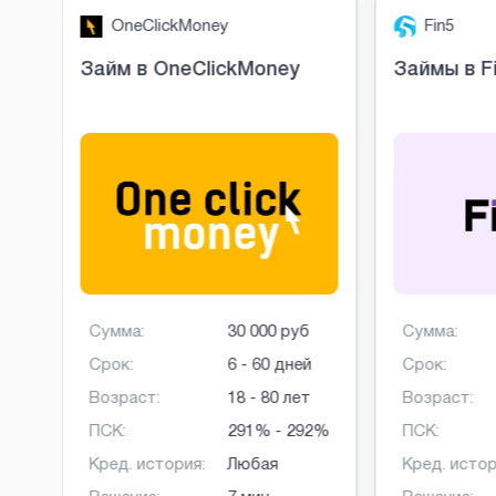
OneClickMoney
Fin5
о
Займ в OneClickMoney
Займы в F
б
Сумма:
30 000 руб
Сумма:
й
Срок:
6 - 60 дней
Срок:
Возраст:
18 - 80 лет
Возраст:
ПСК:
291% - 292%
ПСК:
Кред. история:
Любая
Кред. истор