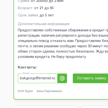
Сумма:
от
200000
до
2 млн
Возраст:
от
21
до
65
Срок займа:
до 5 лет
Дополнительная информация:
Предоставляю собственные сбережения в кредит г
регистрации, наличия регулярного дохода без взыск
специально повод отказать вам. Предоставляю без 
почте, о своем решении сообщаю через 30 минут п
обеих сторон сделки, полностью безопасно. Жду ва
условиям кредита. Не беру предоплату.
Контакты:
Email
bskgroup@internet.ru
Оставить заявку
БСК Групп
Анна Пархоменко