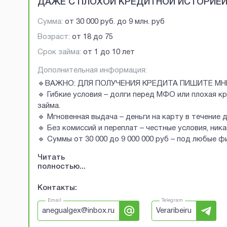
ДАЖЕ С ПЛОХОЙ КРЕДИТНОЙ ИСТОРИЕ
Сумма:
от
30 000 руб.
до
9 млн. руб
Возраст:
от
18
до
75
Срок займа:
от 1 до 10 лет
Дополнительная информация:
🔹ВАЖНО: ДЛЯ ПОЛУЧЕНИЯ КРЕДИТА ПИШИТЕ МН
🔹 Гибкие условия – долги перед МФО или плохая к
займа.
🔹 Мгновенная выдача – деньги на карту в течение 
🔹 Без комиссий и переплат – честные условия, ник
🔹 Суммы от 30 000 до 9 000 000 руб – под любые 
Читать
полностью...
Контакты:
Email
Telegram
anegualgex@inbox.ru
Veraribeiru