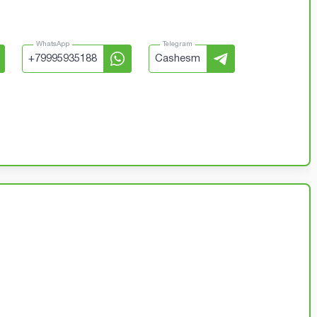
WhatsApp
Telegram
+
79995935188
Cashesm