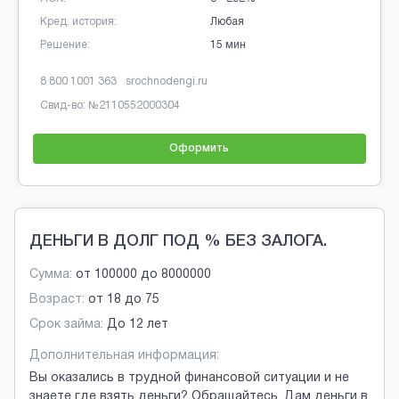
 история:
Любая
Кред. ист
ие:
15 мин
Решение:
 1001 363
srochnodengi.ru
8 800 700 
во: №
2110552000304
Свид-во: 
Оформить
Brobaza - Обычные объявления
ДЕНЬГИ В ДОЛГ ПОД % БЕЗ ЗАЛОГА.
Сумма:
от
100000
до
8000000
Возраст:
от
18
до
75
Срок займа:
До 12 лет
Дополнительная информация:
Вы оказались в трудной финансовой ситуации и не
знаете где взять деньги? Обращайтесь. Дам деньги в