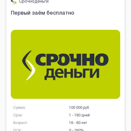
рочноденьги
OneCl
ый заём бесплатно
Займ в
а:
100 000 руб
Сумма:
1 - 180 дней
Срок:
ст:
18 - 80 лет
Возраст:
0 - 292%
ПСК: