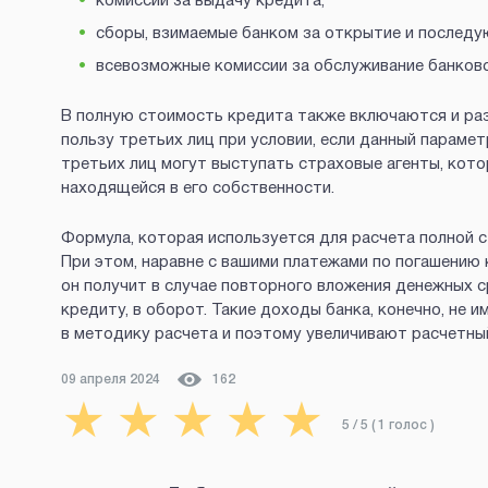
комиссии за выдачу кредита;
сборы, взимаемые банком за открытие и послед
всевозможные комиссии за обслуживание банковс
В полную стоимость кредита также включаются и ра
пользу третьих лиц при условии, если данный парамет
третьих лиц могут выступать страховые агенты, кот
находящейся в его собственности.
Формула, которая используется для расчета полной 
При этом, наравне с вашими платежами по погашению 
он получит в случае повторного вложения денежных с
кредиту, в оборот. Такие доходы банка, конечно, не 
в методику расчета и поэтому увеличивают расчетны
09 апреля 2024
162
★
★
★
★
★
5
/ 5 (
1
голос
)