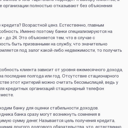
е организации полностью отказывают без объяснения
 кредита? Возрастной ценз. Естественно, главным
собность. Именно поэтому банки специализируются на
- до 24. Это объясняется тем, что в случае с
ость быть призванными на службу, что значительно
рмляется под залог какой-либо недвижимости, то получить
обность клиента зависит от уровня ежемесячного дохода,
за последние полгода или год. Отсутствие стационарного
стве этот критерий можно считать бессмыслицей, ведь у
для кредитных организаций стационарный телефон
 месте.
ходим банку для оценки стабильности доходов.
удника банка сразу могут возникнуть сомнения в
имую сумму денег. Называется цель получения кредита.
шения другого долгового обязательства, что, естественно,