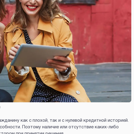
й
данину как с плохой, так и с нулевой кредитной историей.
собности. Поэтому наличие или отсутствие каких-либо
тором при принятии решения.