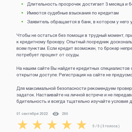
Длительность просрочек достигает 3 месяца и б
Имеются судебные взыскания по кредитам
Заявитель обращается в банк, в котором у него 
Чтобы не остаться без помощи в трудный момент, пр
к кредитному брокеру. Опытный посредник доскональ
всем пунктам. Если кредит возможен, то брокер непр
потребует процент от ссуды.
На нашем сайте Вы найдете кредитных специалистов с
открытом доступе. Регистрация на сайте не предусмо
Для максимальной безопасности рекомендуем проверя
задаток. Настаивайте на личной встрече и не передав
бдительность и всегда тщательно изучайте условия д
01 сентября 2022
260
★
★
★
★
★
5
/ 5 (
3
голоса
)