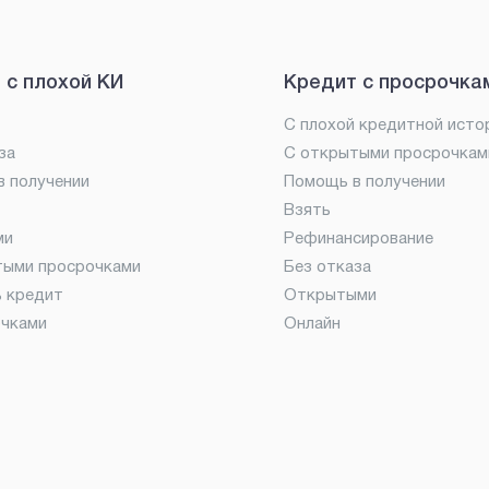
 с плохой КИ
Кредит с просрочка
С плохой кредитной исто
за
С открытыми просрочкам
 получении
Помощь в получении
Взять
ми
Рефинансирование
тыми просрочками
Без отказа
ь кредит
Открытыми
очками
Онлайн