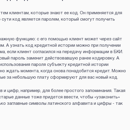
тем клиентам, которые знают ее код. Он применяется для
 сути код является паролем, который смогут получить
 важную функцию: с его помощью клиент может через сайт
ем. А узнать код кредитной истории можно при получении
ма, если клиент согласился на передачу информации в БКИ.
новый пароль заменит действовавшую ранее кодировку. А
 использования пароля субъекту кредитной истории
ьно ждать момента, когда снова понадобится кредит. Можно
рые за небольшую плату сформируют для вас новый код.
 и цифр, например, для более простого запоминания. Такая
старые данные тоже придется ввести, чтобы «узаконить»
ко заглавные символы латинского алфавита и цифры - так