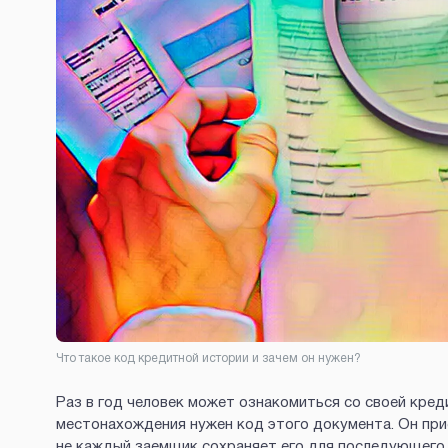
Что такое код кредитной истории и зачем он нужен?
Раз в год человек может ознакомиться со своей кред
местонахождения нужен код этого документа. Он при
не каждый заемщик сохраняет его для последующего 