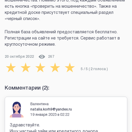
мошенничества. Помимо этого, под каждым объявлением
есть кнопка «проверить на мошенничество». Также на
кредитной доске присутствует специальный раздел
«черный список».
Полная база объявлений предоставляется бесплатно.
Регистрации на сайте не требуется. Сервис работает в
круглосуточном режиме.
20 октября 2022
267
★
★
★
★
★
5
/ 5 (
2
голоса
)
Комментарии (
2
):
Валентина
natalia.korh9@yandex.ru
19 января 2023 в 02:22
Здравствуйте.
Ищу частный займ или кредитного донора.