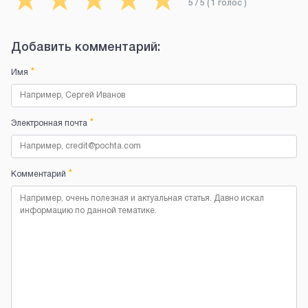
★
★
★
★
★
5
/ 5 (
1
голос
)
Добавить комментарий:
*
Имя
*
Электронная почта
*
Комментарий