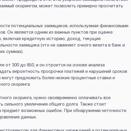
ываемый скорингом, может позволить примерно просчитать
ности потенциальных заемщиков, используемая финансовыми
ов. Он является одним из важных пунктов при оценке
х, включая кредитную историю, доход, текущие
льности заемщика (что не заменяет очного визита в банк и
их суммах).
 от 300 до 850, и он строится на основе анализа
адать вероятность просрочки платежей и нарушений сроков
ы могут предложить более низкие процентные ставки и
ного скоринга.
тного скоринга, нужно своевременно оплачивать все
ть сильного увеличения общего долга. Также стоит
а предмет возможных ошибок. При обнаружении неточности
равления данных.
 инструментом для финансовых учреждений и потенциальных